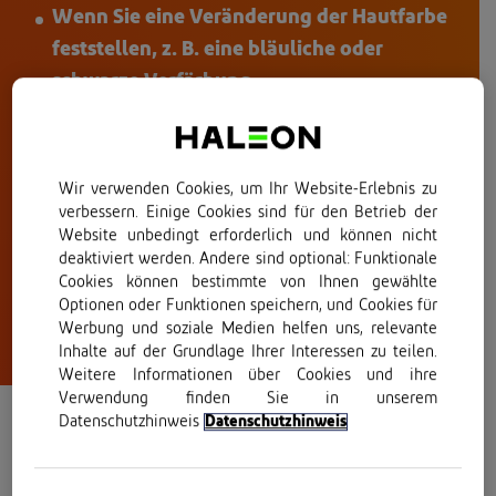
Wenn Sie eine Veränderung der Hautfarbe
feststellen, z. B. eine bläuliche oder
schwarze Verfärbung
Wenn Sie eine fortschreitende Veränderung
der Form Ihres Fußes feststellen
Wir verwenden Cookies, um Ihr Website-Erlebnis zu
Wenn Sie Anzeichen einer Infektion
verbessern. Einige Cookies sind für den Betrieb der
bemerken, wie Schwellungen und Wärme
Website unbedingt erforderlich und können nicht
deaktiviert werden. Andere sind optional: Funktionale
bei Berührung
Cookies können bestimmte von Ihnen gewählte
Wenn Sie Ihren Fuß nicht mehr belasten
Optionen oder Funktionen speichern, und Cookies für
Werbung und soziale Medien helfen uns, relevante
können
Inhalte auf der Grundlage Ihrer Interessen zu teilen.
Weitere Informationen über Cookies und ihre
Verwendung finden Sie in unserem
Datenschutzhinweis
Datenschutzhinweis
Behandlung von Fuß- und
Fußgelenkschmerzen zu Hause