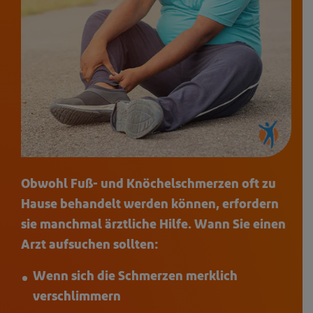
Obwohl Fuß- und Knöchelschmerzen oft zu
Hause behandelt werden können, erfordern
sie manchmal ärztliche Hilfe. Wann Sie einen
Arzt aufsuchen sollten:
Wenn sich die Schmerzen merklich
verschlimmern