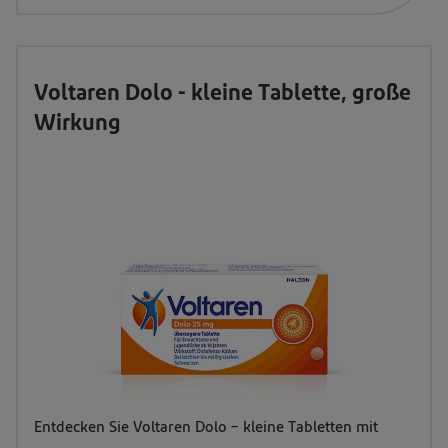
mit
leicht
zu
Voltaren Dolo - kleine Tablette, große
öffnendem
Wirkung
Klickverschluss
Entdecken Sie Voltaren Dolo – kleine Tabletten mit