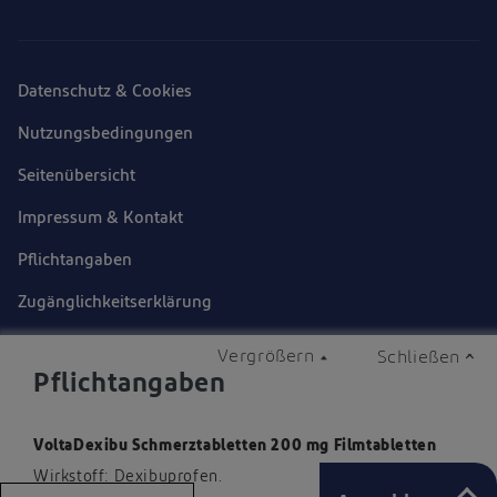
Datenschutz & Cookies
Nutzungsbedingungen
Seitenübersicht
Impressum & Kontakt
Pflichtangaben
Zugänglichkeitserklärung
Datenschutzhinweis
Vergrößern
Schließen
Pflichtangaben
Marken sind Eigentum der Haleon Unternehmensgruppe
oder an diese lizenziert.
VoltaDexibu Schmerztabletten 200 mg Filmtabletten
Wirkstoff: Dexibuprofen.
© 2025 Haleon oder Lizenzgeber.