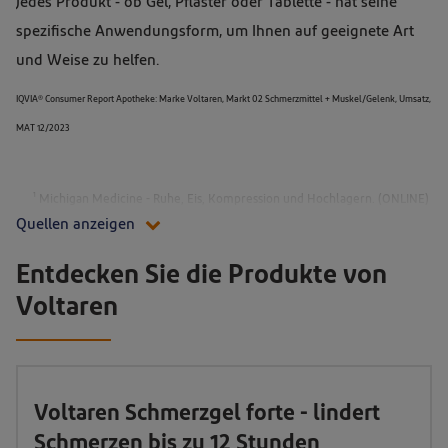
Jedes Produkt - ob Gel, Pflaster oder Tablette - hat seine
spezifische Anwendungsform, um Ihnen auf geeignete Art
und Weise zu helfen.
IQVIA® Consumer Report Apotheke: Marke Voltaren, Markt 02 Schmerzmittel + Muskel/Gelenk, Umsatz,
MAT 12/2023
1
Michigan Medicine - Ruhe, Eis, Kompression und Hochlagern. (ONLINE)
Quellen anzeigen
Verfügbar unter:
https://www.uofmhealth.org/health-
library/tw4354spec
(Zugriff am 28.04.2022)
Entdecken Sie die Produkte von
Voltaren
Voltaren Schmerzgel forte - lindert
Schmerzen bis zu 12 Stunden