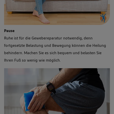
Eine
Pause
Frau
Ruhe ist für die Gewebereparatur notwendig, denn
sitzt
fortgesetzte Belastung und Bewegung können die Heilung
auf
behindern. Machen Sie es sich bequem und belasten Sie
einem
Ihren Fuß so wenig wie möglich.
Sofa
und
hält
ihr
Knie