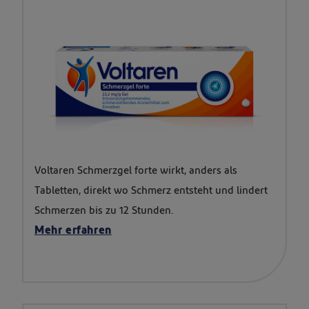
Packungsabbildung
Voltaren Schmerzgel forte wirkt, anders als
von
Tabletten, direkt wo Schmerz entsteht und lindert
Voltaren
Schmerzen bis zu 12 Stunden.
Schmerzgel
Mehr erfahren
forte
-
mit
leicht