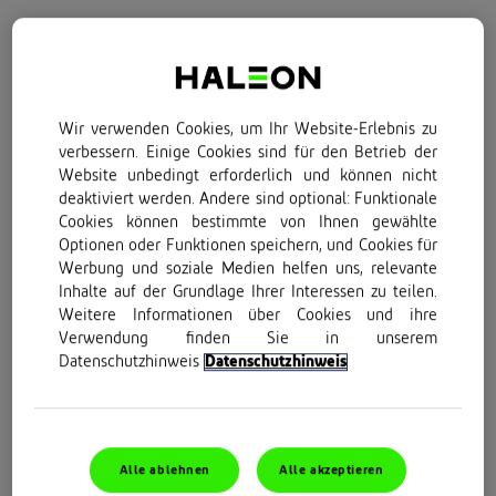
Auf dieser Seite
Wie wir helfen können
Wir verwenden Cookies, um Ihr Website-Erlebnis zu
verbessern. Einige Cookies sind für den Betrieb der
Fakten
Website unbedingt erforderlich und können nicht
deaktiviert werden. Andere sind optional: Funktionale
Schmerzen hinter einem Lächeln verstecken
Cookies können bestimmte von Ihnen gewählte
Optionen oder Funktionen speichern, und Cookies für
Werbung und soziale Medien helfen uns, relevante
Unser 25-jähriger Weg
Inhalte auf der Grundlage Ihrer Interessen zu teilen.
Weitere Informationen über Cookies und ihre
Verwendung finden Sie in unserem
Wie Voltaren bei
Datenschutzhinweis
Datenschutzhinweis
Schmerzen helfen kann,
so dass Sie diese nicht
Alle ablehnen
Alle akzeptieren
mehr hinter einem