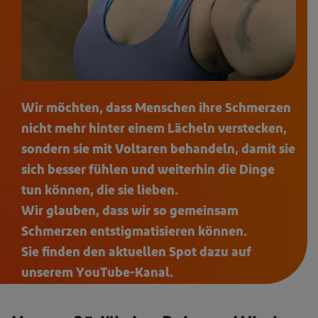
Wir möchten, dass Menschen ihre Schmerzen
nicht mehr hinter einem Lächeln verstecken,
sondern sie mit Voltaren behandeln, damit sie
sich besser fühlen und weiterhin die Dinge
tun können, die sie lieben.
Wir glauben, dass wir so gemeinsam
Schmerzen entstigmatisieren können.
Sie finden den aktuellen Spot dazu auf
unserem YouTube-Kanal.