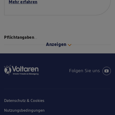
Mehr erfahren
forte
-
mit
leicht
zu
Pflichtangaben
...
öffnendem
Anzeigen
Klickverschluss
Folgen Sie uns
Datenschutz & Cookies
Nutzungsbedingungen