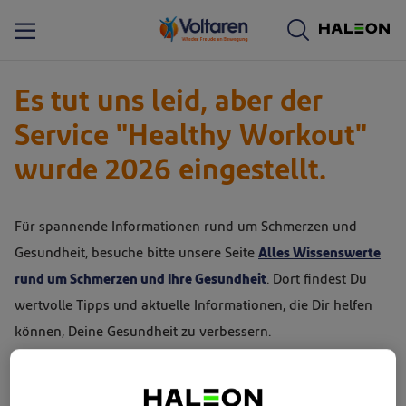
Es tut uns leid, aber der
Service "Healthy Workout"
wurde 2026 eingestellt.
Für spannende Informationen rund um Schmerzen und
Gesundheit, besuche bitte unsere Seite
Alles Wissenswerte
rund um Schmerzen und Ihre Gesundheit
. Dort findest Du
wertvolle Tipps und aktuelle Informationen, die Dir helfen
können, Deine Gesundheit zu verbessern.